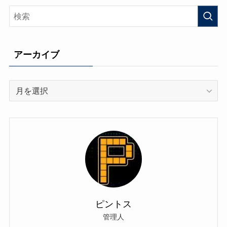
リ
ー
アーカイブ
ア
ー
カ
イ
ブ
ピントス
管理人