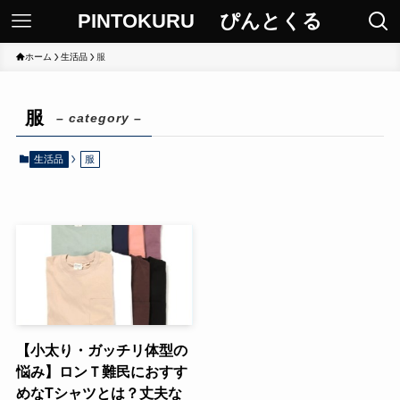
PINTOKURU ぴんとくる
ホーム
生活品
服
服
– category –
生活品
服
【小太り・ガッチリ体型の
悩み】ロンＴ難民におすす
めなTシャツとは？丈夫な