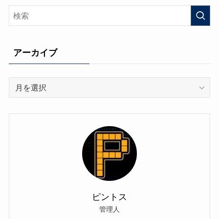
リ
ー
アーカイブ
ア
ー
カ
イ
ブ
ピントス
管理人