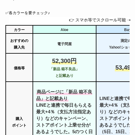
✅️各カラーを要チェック♪
👉 スマホ等でスクロール可能 ➝
カラー
Aloe
Bay
おすすめの
測定の森
電子問屋
購入先
Yahoo!ショッ
52,300円
53,49
価格等
「新品 箱不良品」
と記載あり
商品ページに「新品 箱不良
品」と記載あり
LINEと連携で
LINEと連携で毎日もらえる
最大+4％（支払
最大+4％（支払方法指定あ
り）などのキャ
り）などのキャンペーン、
ストアポイント
購入
ストアポイント上乗せ分が
あるようでした。
ポイント
あるようでした。5のつく日
（5日、15日、2