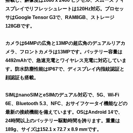
搭載し、解像度は1080 x 2400 ピクセル、スムーズ ディ
スプレイでリフレッシュレートは120Hz対応。プロセッ
サはGoogle Tensor G3で、RAM8GB、ストレージ
128GBです。
カメラは64MPの広角と13MPの超広角のデュアルリアカ
メラ、フロントカメラは13MPです。バッテリー容量は
4492mAhで、急速充電とワイヤレス充電に対応していま
す。防水防塵性能はIP67で、ディスプレイ内指紋認証と
顔認証も搭載。
SIMはnanoSIMとeSIMのデュアル対応で、5G、Wi-Fi
6E、Bluetooth 5.3、NFC、おサイフケータイ機能などの
最新の接続機能を備えています。OSはAndroid 14で、
24時間以上のバッテリー駆動時間を誇ります。重量は
189g、サイズは152.1 x 72.7 x 8.9 mmです。