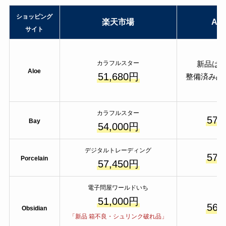
ショッピング
楽天市場
Am
サイト
カラフルスター
新品は
Aloe
51,680円
整備済み品
カラフルスター
57,
Bay
54,000円
デジタルトレーディング
57,
Porcelain
57,450円
電子問屋ワールドいち
51,000円
56,
Obsidian
「新品 箱不良・シュリンク破れ品」