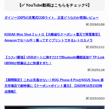
【✅️ YouTube動画はこちらをチェック☟】
ダイソー330円の充電式COBライト、正直どうなのか実測レビュー
🆙 2026/01/08
KODAK Mini Shot 3 レトロ【大幅値引クーポン＋還元で実質最安】
Amazonでセール中！撮ってすぐプリントできるレトロカメラ
🆙 2025/11/11
【コスパ最強】USBポートに挿すだけでBluetooth機能追加!? TP-Link
UB500が想像以上に快適すぎた！
🆙 2025/11/8
【期間限定】これは見逃せない！ROG Phone 8 ProがASUS Store 楽
天市場店で超特価に【クーポン×ポイント還元】【2025年10月23日時
点情報】
🆙 2025/10/23