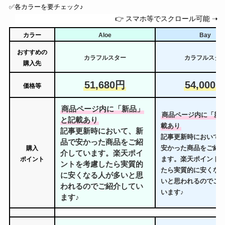
✅️各カラーを要チェック♪
👉 スマホ等でスクロール可能 ➝
カラー
Aloe
Bay
おすすめの
カラフルスター
カラフルスタ
購入先
51,680円
54,000
価格等
商品ページ内に「新品」
商品ページ内に「新
と記載あり
載あり
記事更新時において、新
記事更新時において
品で安かった商品をご紹
安かった商品をご紹
購入
介しています。楽天ポイ
ます。楽天ポイント
ポイント
ントを考慮したら実質的
たら実質的に安くな
に安くなる人が多いと思
いと思われるのでご
われるのでご紹介してい
います♪
ます♪