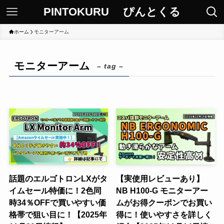
PINTOKURU ぴんとくる
ホーム
モニターアーム
モニターアーム
– tag –
話題のエルゴトロンLXがタ
【実使用レビューあり】
イムセール特価に！2色同
NB H100-G モニターアー
時34％OFFで買いやすい価
ムがお得クーポンでお買い
格帯で狙い目に！【2025年
得に！使いやすさを詳しく