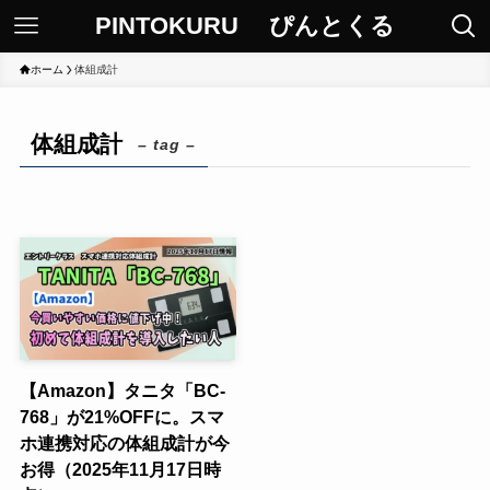
PINTOKURU ぴんとくる
ホーム
体組成計
体組成計
– tag –
【Amazon】タニタ「BC-
768」が21%OFFに。スマ
ホ連携対応の体組成計が今
お得（2025年11月17日時