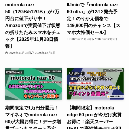
motorola razr
IIJmioで「motorola razr
50（12GB/512GB）が7万
60 ultra」が12/12発売予
円台に値下がり中！
定！のりかえ価格で
Amazonで実質値下げ状態
149,800円のチャンス【ス
の折りたたみスマホをチェ
マホ大特価セール】
ック【2025年11月28日情
2025年11月26日
2025年12月9日
報】
2025年11月28日
2025年12月1日
期間限定で1万円分還元！
【期間限定】motorola
マイネオでmotorola razr
edge 60 pro が今だけ実質
60が大幅お得に！データ増
お得に！楽天スーパー
量プランもスタート予定
DEALで高性能モデルが狙