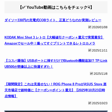
【✅️ YouTube動画はこちらをチェック☟】
ダイソー330円の充電式COBライト、正直どうなのか実測レビュー
🆙 2026/01/08
KODAK Mini Shot 3 レトロ【大幅値引クーポン＋還元で実質最安】
Amazonでセール中！撮ってすぐプリントできるレトロカメラ
🆙 2025/11/11
【コスパ最強】USBポートに挿すだけでBluetooth機能追加!? TP-Link
UB500が想像以上に快適すぎた！
🆙 2025/11/8
【期間限定】これは見逃せない！ROG Phone 8 ProがASUS Store 楽
天市場店で超特価に【クーポン×ポイント還元】【2025年10月23日時
点情報】
🆙 2025/10/23